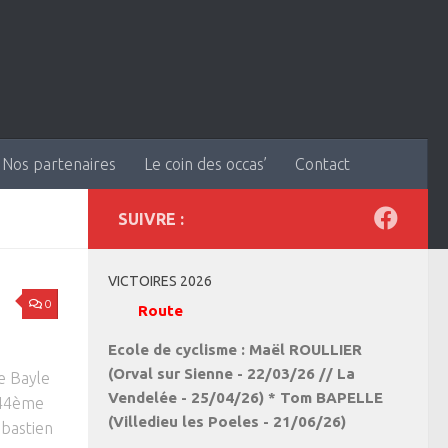
Nos partenaires
Le coin des occas’
Contact
SUIVRE :
VICTOIRES 2026
0
Route
Ecole de cyclisme : Maël ROULLIER
(Orval sur Sienne - 22/03/26 // La
ne Bayle
Vendelée - 25/04/26) * Tom BAPELLE
d 44ème
(Villedieu les Poeles - 21/06/26)
ébastien