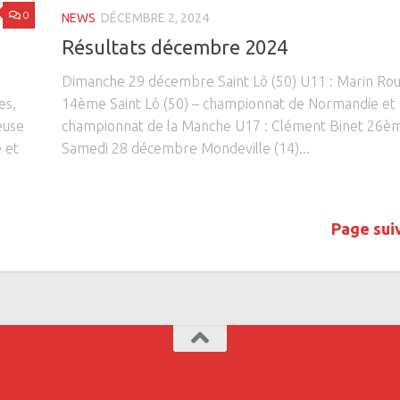
0
NEWS
DÉCEMBRE 2, 2024
Résultats décembre 2024
Dimanche 29 décembre Saint Lô (50) U11 : Marin Ro
es,
14ème Saint Lô (50) – championnat de Normandie et
euse
championnat de la Manche U17 : Clément Binet 26
 et
Samedi 28 décembre Mondeville (14)...
Page sui