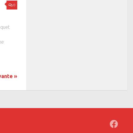
0
uquet
ème
vante »