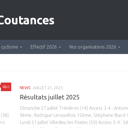
 cyclisme
Effectif 2026
Nos organisations 2026
0
NEWS
JUILLET 21, 2025
Résultats juillet 2025
Dimanche 27 juillet Trévières (14) Access 3-4 : Antoi
 (38)
9ème, Rodrigue Lerouvillois 15ème, Stéphane Biar
ers
Lundi 21 juillet Villedieu les Poeles (50) Access 3-4 : S