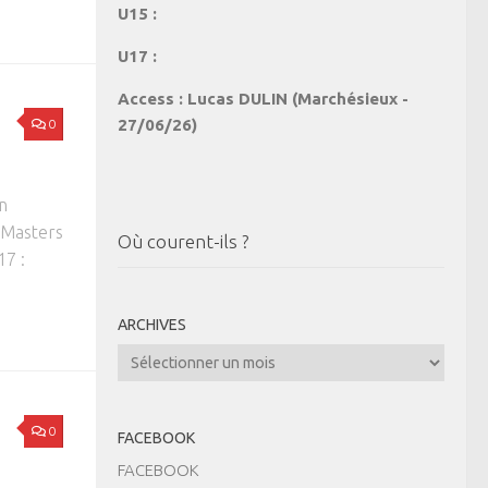
U15 :
U17 :
Access : Lucas DULIN (Marchésieux -
27/06/26)
0
n
 Masters
Où courent-ils ?
17 :
ARCHIVES
Archives
0
FACEBOOK
FACEBOOK