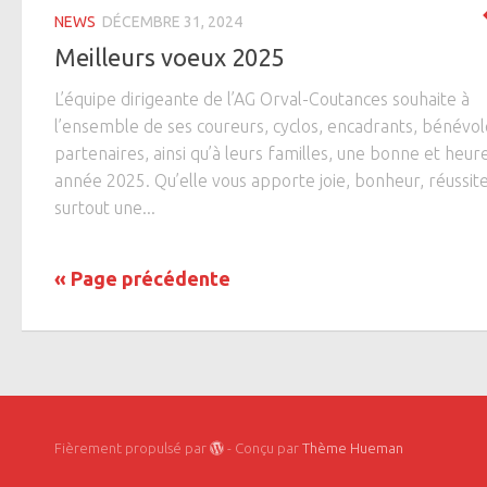
NEWS
DÉCEMBRE 31, 2024
Meilleurs voeux 2025
L’équipe dirigeante de l’AG Orval-Coutances souhaite à
l’ensemble de ses coureurs, cyclos, encadrants, bénévol
partenaires, ainsi qu’à leurs familles, une bonne et heur
année 2025. Qu’elle vous apporte joie, bonheur, réussite
surtout une...
« Page précédente
Fièrement propulsé par
- Conçu par
Thème Hueman