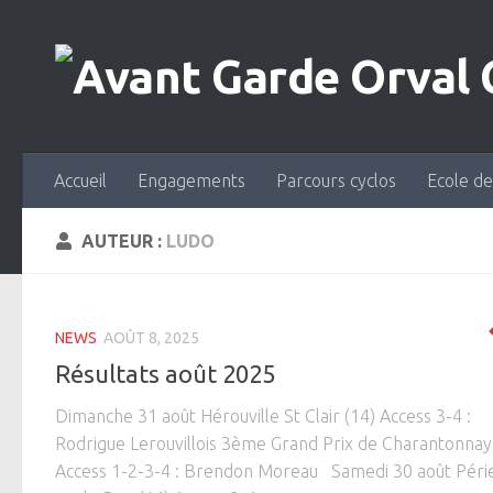
Skip to content
Accueil
Engagements
Parcours cyclos
Ecole de
AUTEUR :
LUDO
NEWS
AOÛT 8, 2025
Résultats août 2025
Dimanche 31 août Hérouville St Clair (14) Access 3-4 :
Rodrigue Lerouvillois 3ème Grand Prix de Charantonnay
Access 1-2-3-4 : Brendon Moreau Samedi 30 août Péri