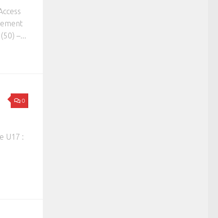
Access
ssement
50) –...
0
e U17 :