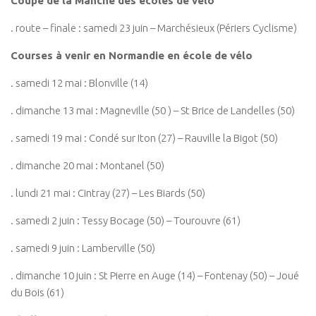
Coupe de la Manche des écoles de vélo
. route – finale : samedi 23 juin – Marchésieux (Périers Cyclisme)
Courses à venir en Normandie en école de vélo
. samedi 12 mai : Blonville (14)
. dimanche 13 mai : Magneville (50 ) – St Brice de Landelles (50)
. samedi 19 mai : Condé sur Iton (27) – Rauville la Bigot (50)
. dimanche 20 mai : Montanel (50)
. lundi 21 mai : Cintray (27) – Les Biards (50)
. samedi 2 juin : Tessy Bocage (50) – Tourouvre (61)
. samedi 9 juin : Lamberville (50)
. dimanche 10 juin : St Pierre en Auge (14) – Fontenay (50) – Joué
du Bois (61)