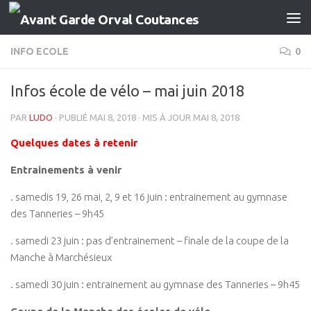
Skip to content
INFO ECOLE
0
Infos école de vélo – mai juin 2018
PAR
LUDO
· PUBLIÉ
MAI 8, 2018
· MIS À JOUR
MAI 8, 2018
Quelques dates à retenir
Entrainements à venir
. samedis 19, 26 mai, 2, 9 et 16 juin : entrainement au gymnase
des Tanneries – 9h45
. samedi 23 juin : pas d’entrainement – finale de la coupe de la
Manche à Marchésieux
. samedi 30 juin : entrainement au gymnase des Tanneries – 9h45